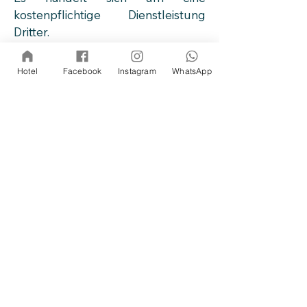
kostenpflichtige Dienstleistung
Dritter.
Shuttle
Hotel
Facebook
Instagram
WhatsApp
Die reservierten Shuttles fahren
auf dem Pass um
12.30, 13.30 und
14.30 Uhr
ab und bringen euch
direkt nach Prad zurück. Der Preis
pro Platz beträgt 18,00€. Die Plätze
müssen
im Voraus per Mail
an
info@stelviomarathon.it
reserviert
werden.
Übriggebliebene Restplätze
können direkt bei den Infoständen
reserviert werden.
Linienbus